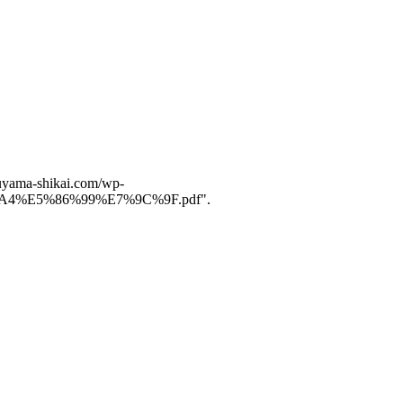
。
suyama-shikai.com/wp-
%A4%E5%86%99%E7%9C%9F.pdf".