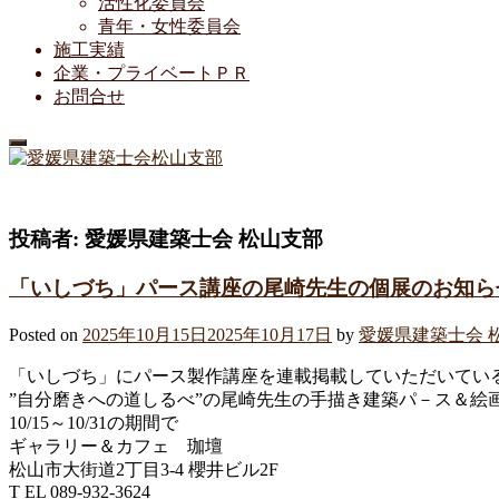
活性化委員会
青年・女性委員会
施工実績
企業・プライベートＰＲ
お問合せ
投稿者:
愛媛県建築士会 松山支部
「いしづち」パース講座の尾崎先生の個展のお知ら
Posted on
2025年10月15日
2025年10月17日
by
愛媛県建築士会 
「いしづち」にパース製作講座を連載掲載していただいてい
”自分磨きへの道しるべ”の尾崎先生の手描き建築パ－ス＆絵
10/15～10/31の期間で
ギャラリー＆カフェ 珈壇
松山市大街道2丁目3-4 櫻井ビル2F
T EL 089-932-3624