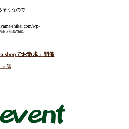
るそうなので
suyama-shikai.com/wp-
8%E5%86%85-
een shopでお散歩」開催
山支部