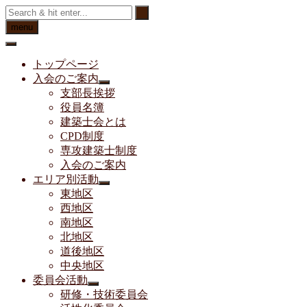
Skip
to
menu
content
トップページ
入会のご案内
支部長挨拶
役員名簿
建築士会とは
CPD制度
専攻建築士制度
入会のご案内
エリア別活動
東地区
西地区
南地区
北地区
道後地区
中央地区
委員会活動
研修・技術委員会