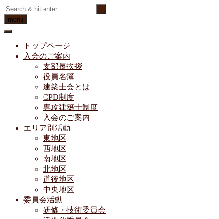
Skip
to
menu
content
トップページ
入会のご案内
支部長挨拶
役員名簿
建築士会とは
CPD制度
専攻建築士制度
入会のご案内
エリア別活動
東地区
西地区
南地区
北地区
道後地区
中央地区
委員会活動
研修・技術委員会