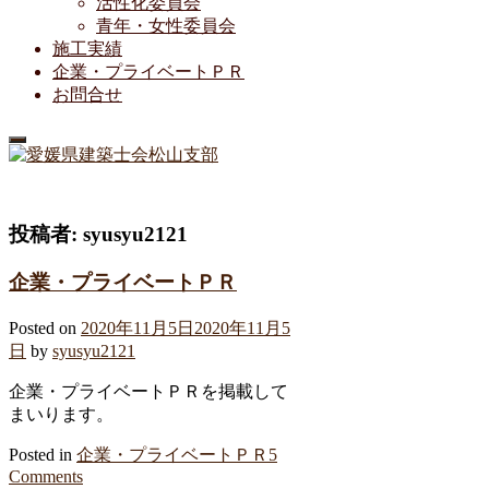
活性化委員会
青年・女性委員会
施工実績
企業・プライベートＰＲ
お問合せ
投稿者:
syusyu2121
企業・プライベートＰＲ
Posted on
2020年11月5日
2020年11月5
日
by
syusyu2121
企業・プライベートＰＲを掲載して
まいります。
Posted in
企業・プライベートＰＲ
5
Comments