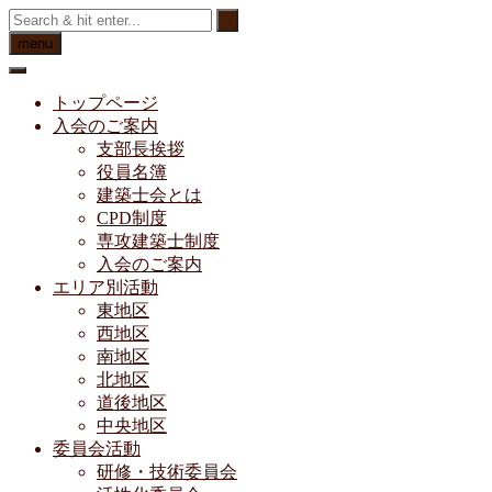
Skip
to
menu
content
トップページ
入会のご案内
支部長挨拶
役員名簿
建築士会とは
CPD制度
専攻建築士制度
入会のご案内
エリア別活動
東地区
西地区
南地区
北地区
道後地区
中央地区
委員会活動
研修・技術委員会