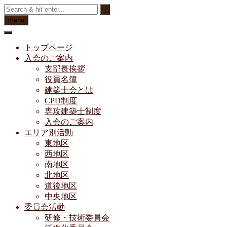
Skip
to
menu
content
トップページ
入会のご案内
支部長挨拶
役員名簿
建築士会とは
CPD制度
専攻建築士制度
入会のご案内
エリア別活動
東地区
西地区
南地区
北地区
道後地区
中央地区
委員会活動
研修・技術委員会