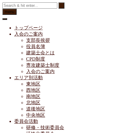
Skip
to
menu
content
トップページ
入会のご案内
支部長挨拶
役員名簿
建築士会とは
CPD制度
専攻建築士制度
入会のご案内
エリア別活動
東地区
西地区
南地区
北地区
道後地区
中央地区
委員会活動
研修・技術委員会