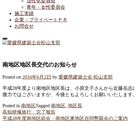
活性化委員会
青年・女性委員会
施工実績
企業・プライベートＰＲ
お問合せ
南地区地区長交代のお知らせ
Posted on
2016年6月2日
by
愛媛県建築士会 松山支部
平成28年度より南地区地区長は、小原文子さんから近藤岳志
微力ではございますが、今後ともよろしくお願いいたします
Posted in
南地区
Tagged
南地区
,
地区長
Post
高知研修旅行 完了報告
navigation
平成28年度南地区総会・南地区東地区合同懇親会のご案内