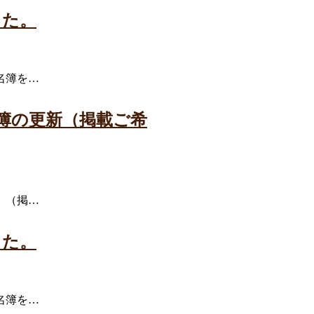
した。
名簿を…
簿の更新（掲載ご希
。（掲…
した。
名簿を…