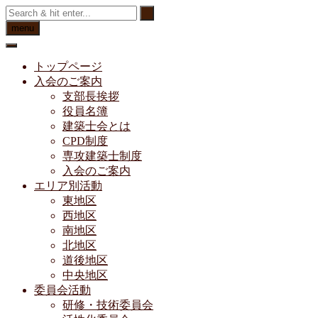
Skip
to
menu
content
トップページ
入会のご案内
支部長挨拶
役員名簿
建築士会とは
CPD制度
専攻建築士制度
入会のご案内
エリア別活動
東地区
西地区
南地区
北地区
道後地区
中央地区
委員会活動
研修・技術委員会