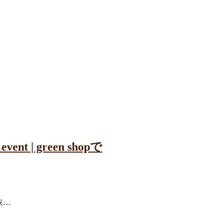
 | green shopで
依…