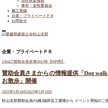
活性化委員会
青年・女性委員会
施工実績
企業・プライベートＰＲ
お問合せ
企業・プライベートＰＲ
230427賛助会員名簿2023年【HP用】
賛助会員さまからの情報提供「Dog walk event
お散歩」開催
2025年5月16日
2025年5月16日
松山支部賛助会員の(株)福田瓦工業様から イベント周知のご