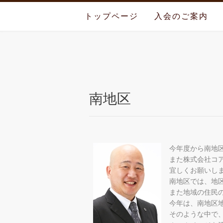
Skip
to
トップページ
入会のご案内
content
南地区
今年度から南地
また株式会社コ
宜しくお願いし
南地区では、地
また地域の住民
今年は、南地区
そのような中で