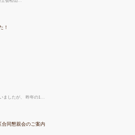
建築士会松山…
た！
いましたが、 昨年の1…
区合同懇親会のご案内