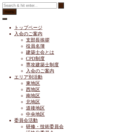
Skip
to
menu
content
トップページ
入会のご案内
支部長挨拶
役員名簿
建築士会とは
CPD制度
専攻建築士制度
入会のご案内
エリア別活動
東地区
西地区
南地区
北地区
道後地区
中央地区
委員会活動
研修・技術委員会