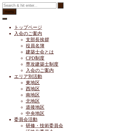
Skip
to
menu
content
トップページ
入会のご案内
支部長挨拶
役員名簿
建築士会とは
CPD制度
専攻建築士制度
入会のご案内
エリア別活動
東地区
西地区
南地区
北地区
道後地区
中央地区
委員会活動
研修・技術委員会