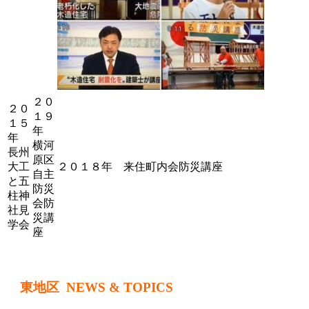
２０
２０
１９
１５
年
年
横河
長州
原区
大工
２０１８年 来住町内会防災講座
自主
と五
防災
柱神
会防
社見
災講
学会
座
東地区 NEWS & TOPICS