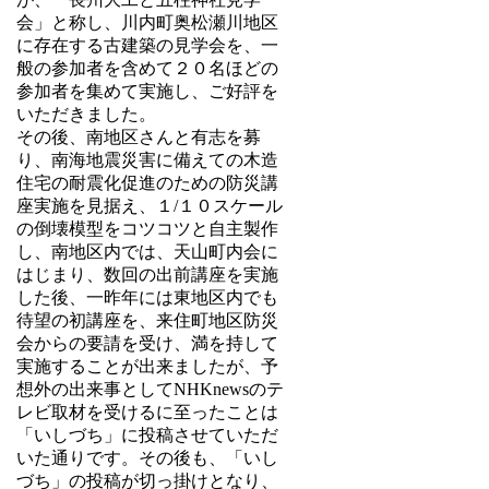
会」と称し、川内町奥松瀬川地区
に存在する古建築の見学会を、一
般の参加者を含めて２０名ほどの
参加者を集めて実施し、ご好評を
いただきました。
その後、南地区さんと有志を募
り、南海地震災害に備えての木造
住宅の耐震化促進のための防災講
座実施を見据え、１/１０スケール
の倒壊模型をコツコツと自主製作
し、南地区内では、天山町内会に
はじまり、数回の出前講座を実施
した後、一昨年には東地区内でも
待望の初講座を、来住町地区防災
会からの要請を受け、満を持して
実施することが出来ましたが、予
想外の出来事としてNHKnewsのテ
レビ取材を受けるに至ったことは
「いしづち」に投稿させていただ
いた通りです。その後も、「いし
づち」の投稿が切っ掛けとなり、