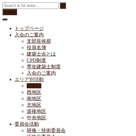
Skip
to
menu
content
トップページ
入会のご案内
支部長挨拶
役員名簿
建築士会とは
CPD制度
専攻建築士制度
入会のご案内
エリア別活動
東地区
西地区
南地区
北地区
道後地区
中央地区
委員会活動
研修・技術委員会