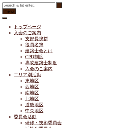
Skip
to
menu
content
トップページ
入会のご案内
支部長挨拶
役員名簿
建築士会とは
CPD制度
専攻建築士制度
入会のご案内
エリア別活動
東地区
西地区
南地区
北地区
道後地区
中央地区
委員会活動
研修・技術委員会